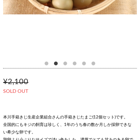
¥2,100
SOLD OUT
本川手箱きじ生産企業組合さんの手箱きじたまご(12個セット)です。
全国的にもキジの飼育は珍しく、1年のうち春の数か月しか採卵できな
い希少な卵です。
鶏卵より小ぶりなサイズで淡い色をした、濃厚でとても甘みのある卵で