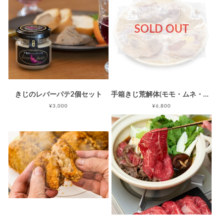
SOLD OUT
きじのレバーパテ2個セット
手箱きじ荒解体(モモ・ムネ・ガラ)
¥3,000
¥6,800