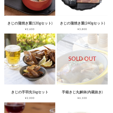
きじの蒲焼き重(120gセット)
きじの蒲焼き重(240gセット)
¥2,600
¥3,800
SOLD OUT
きじの手羽先1kgセット
手箱きじ丸解体(内蔵抜き)
¥2,000
¥6,100