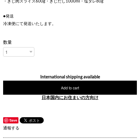
・きじ肉スライス600g・きじだし1000ml・塩ダレ80g
●発送
冷凍便にて発送いたします。
数量
International shipping available
Add to cart
日本国内にお住まいの方向け
Save
通報する