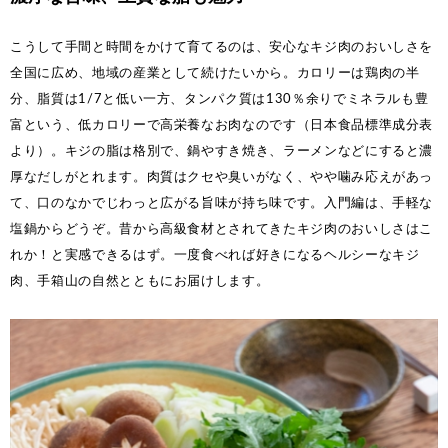
こうして手間と時間をかけて育てるのは、安心なキジ肉のおいしさを
全国に広め、地域の産業として続けたいから。カロリーは鶏肉の半
分、脂質は1/7と低い一方、タンパク質は130％余りでミネラルも豊
富という、低カロリーで高栄養なお肉なのです（日本食品標準成分表
より）。キジの脂は格別で、鍋やすき焼き、ラーメンなどにすると濃
厚なだしがとれます。肉質はクセや臭いがなく、やや噛み応えがあっ
て、口のなかでじわっと広がる旨味が持ち味です。入門編は、手軽な
塩鍋からどうぞ。昔から高級食材とされてきたキジ肉のおいしさはこ
れか！と実感できるはず。一度食べれば好きになるヘルシーなキジ
肉、手箱山の自然とともにお届けします。