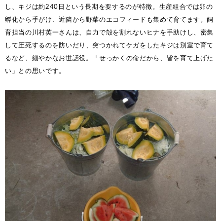
し、キジは約240日という長期を要するのが特徴。生産組合では卵の
孵化から手がけ、近隣から野菜のエコフィードも集めて育てます。飼
育担当の川村英一さんは、自力で殻を割れないヒナを手助けし、密集
して圧死するのを防いだり、突つかれてケガをしたキジは別室で育て
るなど、細やかなお世話役。「せっかくの命だから、皆を育て上げた
い」との思いです。