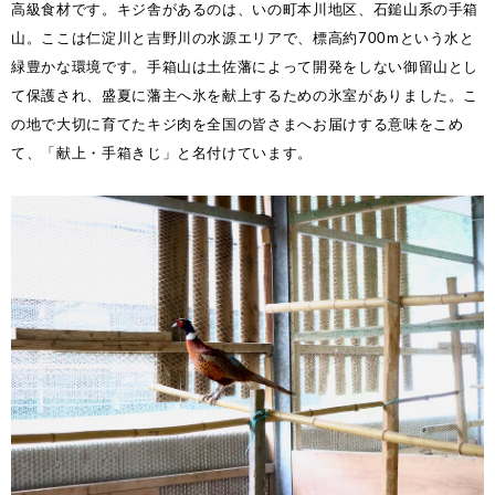
高級食材です。キジ舎があるのは、いの町本川地区、石鎚山系の手箱
山。ここは仁淀川と吉野川の水源エリアで、標高約700mという水と
緑豊かな環境です。手箱山は土佐藩によって開発をしない御留山とし
て保護され、盛夏に藩主へ氷を献上するための氷室がありました。こ
の地で大切に育てたキジ肉を全国の皆さまへお届けする意味をこめ
て、「献上・手箱きじ」と名付けています。