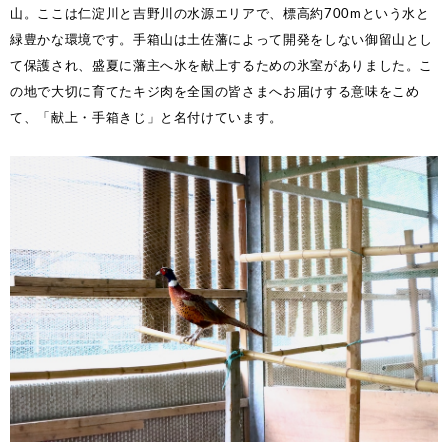
山。ここは仁淀川と吉野川の水源エリアで、標高約700mという水と
緑豊かな環境です。手箱山は土佐藩によって開発をしない御留山とし
て保護され、盛夏に藩主へ氷を献上するための氷室がありました。こ
の地で大切に育てたキジ肉を全国の皆さまへお届けする意味をこめ
て、「献上・手箱きじ」と名付けています。