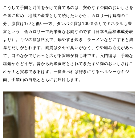
こうして手間と時間をかけて育てるのは、安心なキジ肉のおいしさを
全国に広め、地域の産業として続けたいから。カロリーは鶏肉の半
分、脂質は1/7と低い一方、タンパク質は130％余りでミネラルも豊
富という、低カロリーで高栄養なお肉なのです（日本食品標準成分表
より）。キジの脂は格別で、鍋やすき焼き、ラーメンなどにすると濃
厚なだしがとれます。肉質はクセや臭いがなく、やや噛み応えがあっ
て、口のなかでじわっと広がる旨味が持ち味です。入門編は、手軽な
塩鍋からどうぞ。昔から高級食材とされてきたキジ肉のおいしさはこ
れか！と実感できるはず。一度食べれば好きになるヘルシーなキジ
肉、手箱山の自然とともにお届けします。