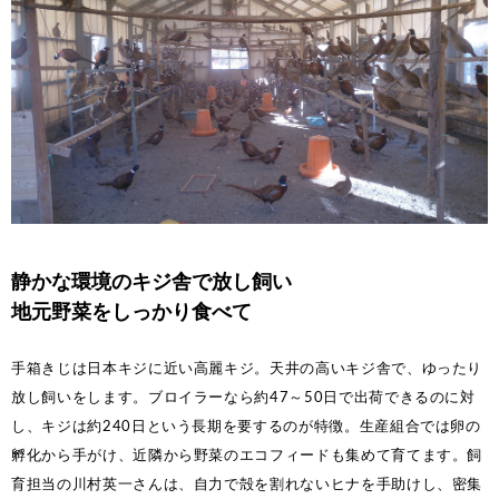
静かな環境のキジ舎で放し飼い
地元野菜をしっかり食べて
手箱きじは日本キジに近い高麗キジ。天井の高いキジ舎で、ゆったり
放し飼いをします。ブロイラーなら約47～50日で出荷できるのに対
し、キジは約240日という長期を要するのが特徴。生産組合では卵の
孵化から手がけ、近隣から野菜のエコフィードも集めて育てます。飼
育担当の川村英一さんは、自力で殻を割れないヒナを手助けし、密集