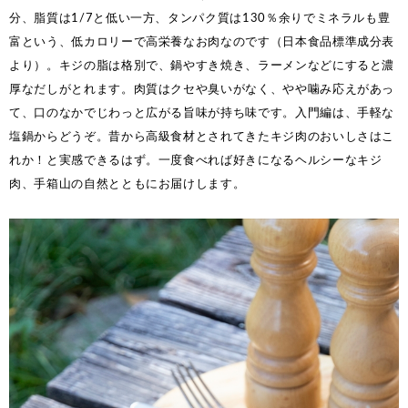
分、脂質は1/7と低い一方、タンパク質は130％余りでミネラルも豊
富という、低カロリーで高栄養なお肉なのです（日本食品標準成分表
より）。キジの脂は格別で、鍋やすき焼き、ラーメンなどにすると濃
厚なだしがとれます。肉質はクセや臭いがなく、やや噛み応えがあっ
て、口のなかでじわっと広がる旨味が持ち味です。入門編は、手軽な
塩鍋からどうぞ。昔から高級食材とされてきたキジ肉のおいしさはこ
れか！と実感できるはず。一度食べれば好きになるヘルシーなキジ
肉、手箱山の自然とともにお届けします。