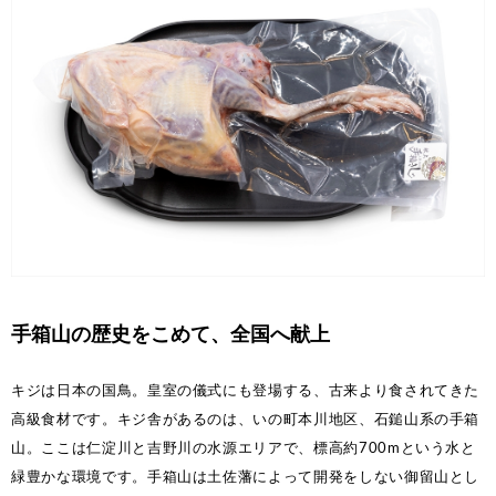
手箱山の歴史をこめて、全国へ献上
キジは日本の国鳥。皇室の儀式にも登場する、古来より食されてきた
高級食材です。キジ舎があるのは、いの町本川地区、石鎚山系の手箱
山。ここは仁淀川と吉野川の水源エリアで、標高約700mという水と
緑豊かな環境です。手箱山は土佐藩によって開発をしない御留山とし