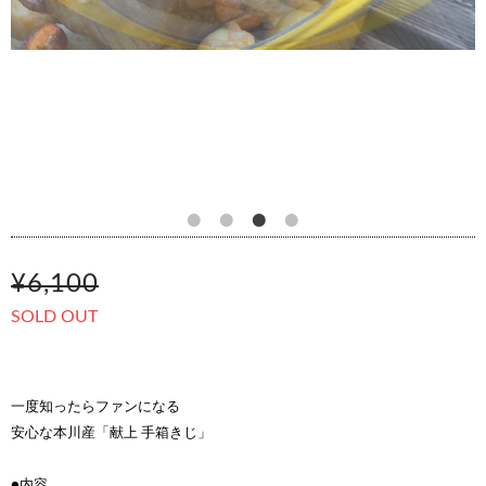
¥6,100
SOLD OUT
一度知ったらファンになる
安心な本川産「献上 手箱きじ」
●内容