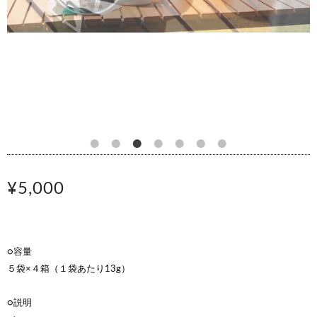
¥5,000
○容量
５袋×４箱（１袋あたり13g）
○説明